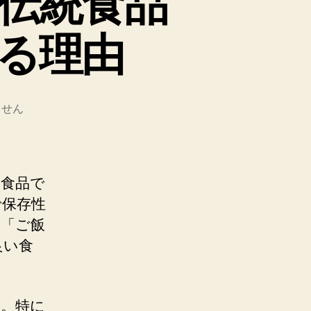
伝統食品
る理由
ません
な食品で
で保存性
は「ご飯
良い食
す。特に