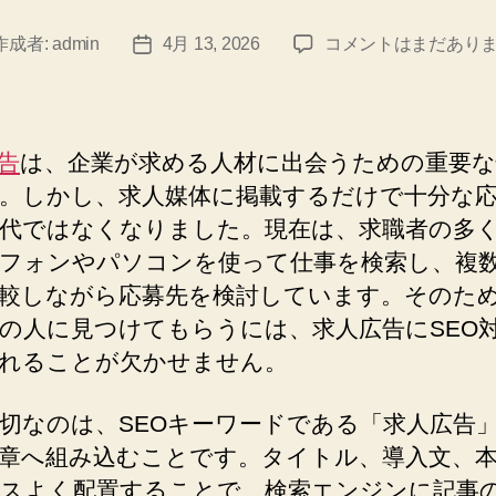
求
作成者:
admin
4月 13, 2026
コメントはまだあり
投
人
稿
広
日
告
で
告
は、企業が求める人材に出会うための重要な
成
。しかし、求人媒体に掲載するだけで十分な
果
代ではなくなりました。現在は、求職者の多
を
出
フォンやパソコンを使って仕事を検索し、複
す
較しながら応募先を検討しています。そのた
た
の人に見つけてもらうには、求人広告にSEO
め
れることが欠かせません。
の
SEO
対
切なのは、SEOキーワードである「求人広告
策
章へ組み込むことです。タイトル、導入文、
と
スよく配置することで、検索エンジンに記事
は？