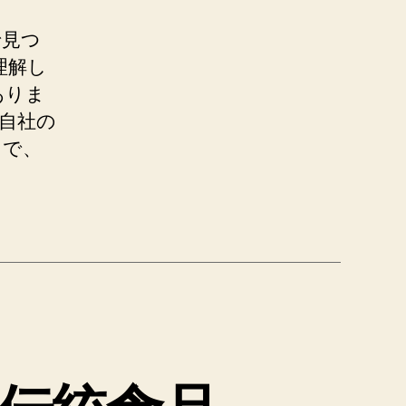
で見つ
理解し
ありま
自社の
とで、