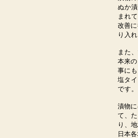
ぬか漬
まれて
改善に
り入れ
また、
本来の
事にも
塩タイ
です。
漬物に
て、た
り、地
日本各