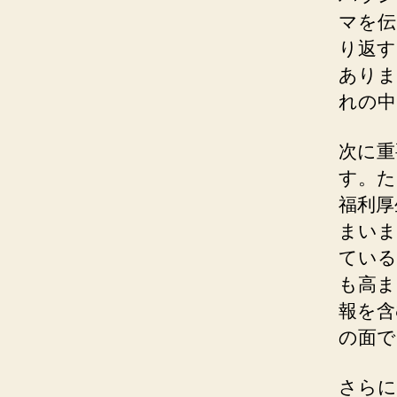
マを伝
り返す
ありま
れの中
次に重
す。た
福利厚
まいま
ている
も高ま
報を含
の面で
さらに