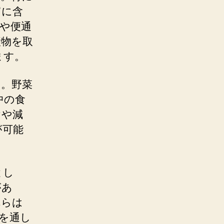
富に含
や便通
漬物を取
ます。
す。野菜
中の食
けや減
が可能
とし
があ
れらは
を通し