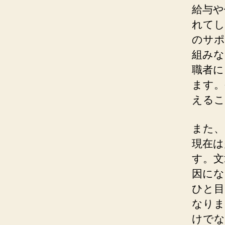
給与や
れてし
のサポ
組みな
職者に
ます。
えるこ
また、
現在は
す。文
因にな
ひと目
なりま
けでな