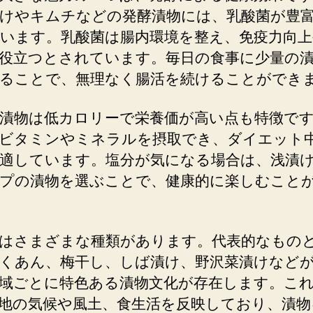
けやキムチなどの発酵漬物には、乳酸菌が豊
品
「漬
います。乳酸菌は腸内環境を整え、免疫力向上
物」
役立つとされています。毎日の食事に少量の
が
ることで、無理なく腸活を続けることができ
今
注
目
漬物は低カロリーで栄養価が高い点も特徴で
さ
ビタミンやミネラルを摂取でき、ダイエット
れ
適しています。塩分が気になる場合は、浅漬
る
プの漬物を選ぶことで、健康的に楽しむこと
理
由
へ
の
はさまざまな種類があります。代表的なもの
くあん、梅干し、しば漬け、野沢菜漬けなど
域ごとに特色ある漬物文化が存在します。こ
地の気候や風土、食生活を反映しており、漬物