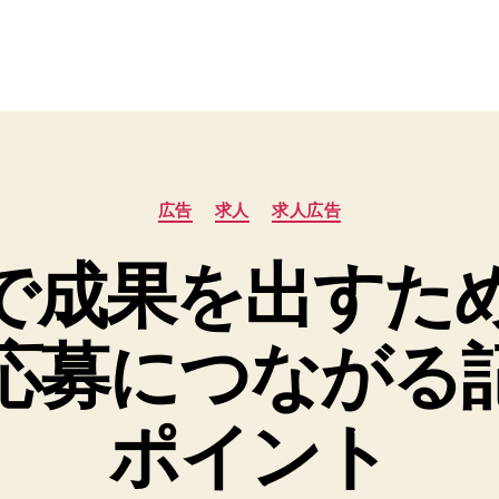
カ
広告
求人
求人広告
テ
ゴ
で成果を出すため
リ
ー
応募につながる
ポイント