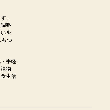
ます。
に調整
わいを
にもつ
化・手軽
に漬物
い食生活