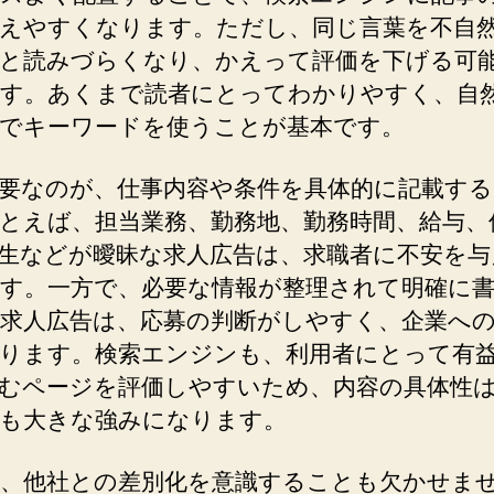
えやすくなります。ただし、同じ言葉を不自
応
募
と読みづらくなり、かえって評価を下げる可
に
す。あくまで読者にとってわかりやすく、自
つ
でキーワードを使うことが基本です。
な
が
る
要なのが、仕事内容や条件を具体的に記載す
記
とえば、担当業務、勤務地、勤務時間、給与、
事
生などが曖昧な求人広告は、求職者に不安を与
作
す。一方で、必要な情報が整理されて明確に
成
の
求人広告は、応募の判断がしやすく、企業へ
ポ
ります。検索エンジンも、利用者にとって有
イ
むページを評価しやすいため、内容の具体性は
ン
も大きな強みになります。
ト
へ
の
、他社との差別化を意識することも欠かせま