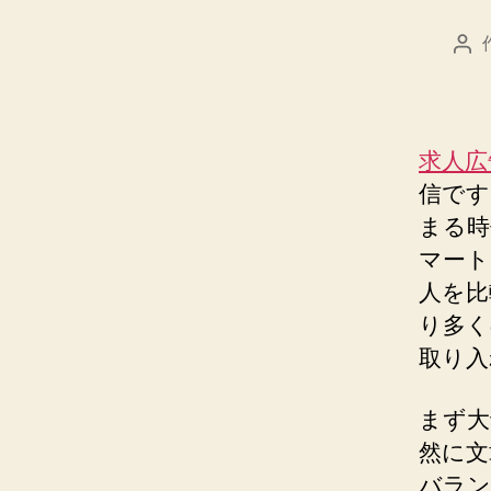
投
稿
者
求人広
信です
まる時
マート
人を比
り多く
取り入
まず大
然に文
バラン