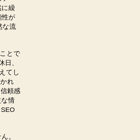
然に繰
能性が
然な流
ることで
休日、
えてし
書かれ
の信頼感
益な情
SEO
せん。