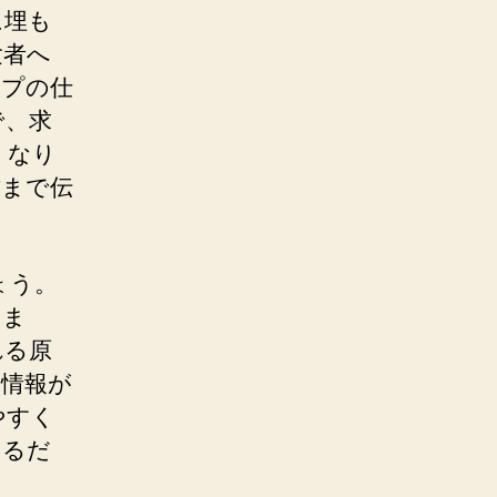
に埋も
験者へ
ップの仕
で、求
くなり
方まで伝
。
ょう。
いま
れる原
な情報が
やすく
めるだ