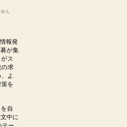
ません
情報発
応募が集
くがス
数の求
め、よ
対策を
」を自
本文中に
のテー