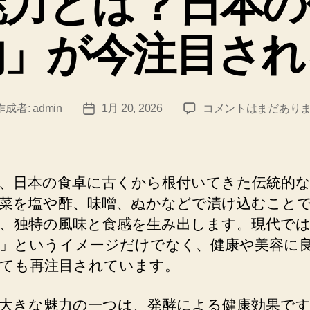
魅力とは？日本の
ー
物」が今注目され
漬
作成者:
admin
1月 20, 2026
コメントはまだあり
投
物
稿
の
日
魅
力
、日本の食卓に古くから根付いてきた伝統的
と
菜を塩や酢、味噌、ぬかなどで漬け込むこと
は？
、独特の風味と食感を生み出します。現代で
日
本
」というイメージだけでなく、健康や美容に
の
ても再注目されています。
伝
統
大きな魅力の一つは、発酵による健康効果で
食