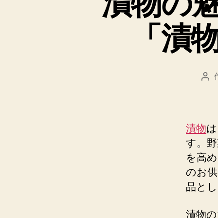
漬物の
「漬
投
稿
者
漬物
は
す。野
を高め
のお供
品とし
漬物の