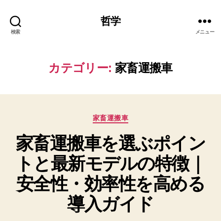
哲学
検索
メニュー
カテゴリー:
家畜運搬車
カ
家畜運搬車
テ
家畜運搬車を選ぶポイン
ゴ
リ
トと最新モデルの特徴｜
ー
安全性・効率性を高める
導入ガイド